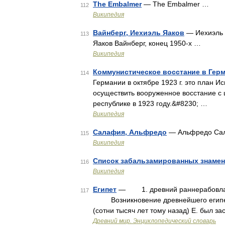
The Embalmer
— The Embalmer …
112
Википедия
Вайнберг, Иехиэль Яаков
— Иехиэль Я
113
Яаков Вайнберг, конец 1950‑х …
Википедия
Коммунистическое восстание в Герм
114
Германии в октябре 1923 г. это план 
осуществить вооруженное восстание с
республике в 1923 году.&#8230; …
Википедия
Салафия, Альфредо
— Альфредо Сала
115
Википедия
Список забальзамированных знамен
116
Википедия
Египет
— 1. древний раннерабовлад.
117
Возникновение древнейшего египепск
(сотни тысяч лет тому назад) Е. был з
Древний мир. Энциклопедический словарь