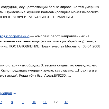
 сотрудник, осуществляющий бальзамирование тел умерших
оты. Примечание Функции бальзамировщика может выполнять
 БЫТОВЫЕ. УСЛУГИ РИТУАЛЬНЫЕ. ТЕРМИНЫ И
го) к погребению
— комплекс работ, направленных на
новление внешнего вида (косметическую обработку) тела, а
сточник: ПОСТАНОВЛЕНИЕ Правительства Москвы от 08.04.2008
 о старинных обрядах 3. весьма скудны, но очевидно, что
ыло предавать умерших земле, как сказано: ...Прах ты и в
твует агада*: Когда убит был Авель&#8230; …
дующая
→
7
8
9
10
11
12
13