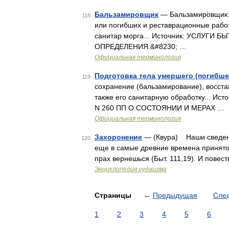
Бальзамировщик
— Бальзамировщик:
118
или погибших и реставрационные раб
санитар морга... Источник: УСЛУГИ
ОПРЕДЕЛЕНИЯ.&#8230; …
Официальная терминология
Подготовка тела умершего (погибше
119
сохранение (бальзамирование), восста
также его санитарную обработку... И
N 260 ПП О СОСТОЯНИИ И МЕРАХ …
Официальная терминология
Захоронение
— (Квура) Наши сведения
120
еще в самые древние времена принято б
прах вернешься (Быт. 111,19). И повес
Энциклопедия иудаизма
Страницы
←
Предыдущая
Сле
1
2
3
4
5
6