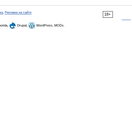
ка
,
Реклама на сайте
18+
omla,
Drupal,
WordPress, MODx.