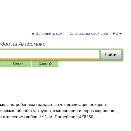
Запомнить сайт
Словарь на свой сайт
RU
едии на Академике
Найти!
Книги
Игры ⚽
ые с погребением граждан, в т.ч. организация похорон,
ическая обработка трупов; захоронение и перезахоронение;
зготовление гробов. * * * см. Погребение;&#8230; …