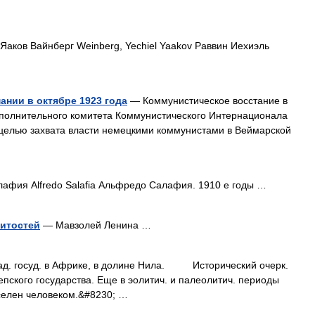
аков Вайнберг Weinberg, Yechiel Yaakov Раввин Иехиэль
ании в октябре 1923 года
— Коммунистическое восстание в
Исполнительного комитета Коммунистического Интернационала
 целью захвата власти немецкими коммунистами в Веймарской
фия Alfredo Salafia Альфредо Салафия. 1910 е годы …
итостей
— Мавзолей Ленина …
 госуд. в Африке, в долине Нила. Исторический очерк.
ого государства. Еще в эолитич. и палеолитич. периоды
аселен человеком.&#8230; …